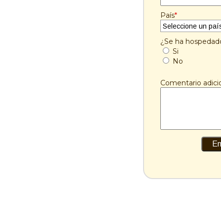
País
*
¿Se ha hospedado
Si
No
Comentario adici