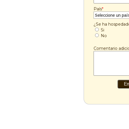
País
*
¿Se ha hospedado
Si
No
Comentario adici